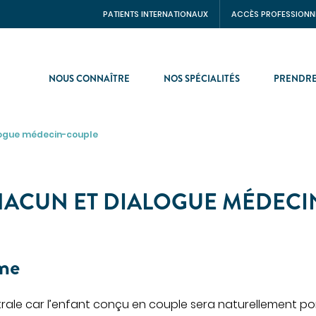
PATIENTS INTERNATIONAUX
ACCÈS PROFESSIONN
NOUS CONNAÎTRE
NOS SPÉCIALITÉS
PRENDRE
logue médecin-couple
NTS INTERNATIONNAUX
CHIRURGIE
CINE
Chirurgie digestive
HACUN ET DIALOGUE MÉDECI
Chirurgie gynécologique et
ologie
mammaire
s de santé
Chirurgie orthopédique et
traumatologique
entérologie
me
Chirurgie urologique
ie aiguë
ne interne
OBSTÉTRIQUE
rale car l’enfant conçu en couple sera naturellement po