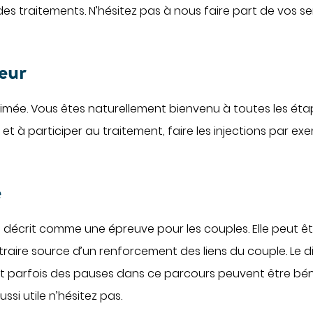
gie
es traitements. N’hésitez pas à nous faire part de vos se
Maternité
ogie
Centre de fertilité
ologie
eur
lliatifs
pital
timée. Vous êtes naturellement bienvenu à toutes les ét
 et à participer au traitement, faire les injections par ex
e
décrit comme une épreuve pour les couples. Elle peut être
raire source d’un renforcement des liens du couple. Le d
et parfois des pauses dans ce parcours peuvent être bén
si utile n’hésitez pas.