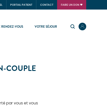
EL
PORTAIL PATIENT
CONTACT
FAIRE UN DON
 RENDEZ-VOUS
VOTRE SÉJOUR
SOINS VITAUX
Anesthésie
N-COUPLE
Réanimation
Urgences
PLATEAU TECHNIQUE
Imagerie médicale
rté par vous et vous
Laboratoire