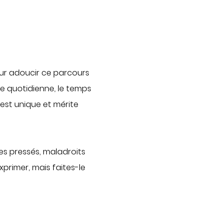
Actualités
Publications
Communiqués de presse
Demandes presse
our adoucir ce parcours
Nos professionnels dans les
médias
vie quotidienne, le temps
est unique et mérite
NOUS SOUTENIR
Découvrir Hospidon
Les projets
s pressés, maladroits
Faire un don
primer, mais faites-le
Espace entreprises
CENTRES D'EXPERTISE