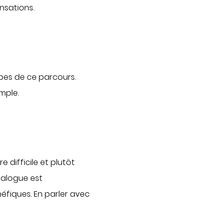
nsations.
QUI SOMMES-NOUS
Nous connaître
Notre organisation
Notre politique culturelle
apes de ce parcours.
Notre démarche qualité
emple.
La recherche clinique
RECRUTEMENT
Nous rejoindre
 difficile et plutôt
ESPACE PROFESSIONNELS DE
ialogue est
SANTÉ
éfiques. En parler avec
PRESSE