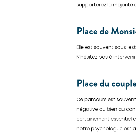
Oncolo
supporterez la majorité d
Proctol
ACCÉDER À NOS
ÉTABLISSEMENTS
Rhumat
Place de Monsi
Soins pa
PORTAIL PATIENT
Ville-hô
Elle est souvent sous-es
Obtenir des informations sur mon
hospitalisation
N’hésitez pas à intervenir
Obtenir la TV et le téléphone en
chambre
Place du coupl
Régler une facture
Ce parcours est souvent 
négative ou bien au cont
certainement essentiel 
notre psychologue est aus