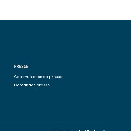
Cancérologie
Infections ostéo-articulaires
Maladies auto-immunes rares
Maladies lysosomales
DÉCOUVREZ NOS
CLASSEMENTS D'EXCELLENCE
DANS LES PALMARÈS
PRESSE
PARCOURS DE SOINS
Communiqués de presse
COORDONNÉS
Demandes presse
Cancérologie
Endométriose
Incontinence et prolapsus
Infertilité