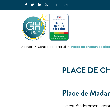
FR
EN
PRÉPAREZ VOTRE SÉJOUR
Accueil
Centre de fertilité
Place de chacun et dia
PATIE
Préparez votre admission
MÉDE
Préparez votre hospitalisation
PLACE DE C
Cancér
Parcours ambulatoire
Centre
Votre sortie
Gastro
Place de Mada
Gériatr
Pour les proches
Médeci
Pour les patients porteurs de
Elle est évidemment cent
handicap