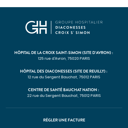
Communiqués de presse
Demandes presse
Nos professionnels dans les médias
NOUS SOUTENIR
Découvrir Hospidon
HÔPITAL DE LA CROIX SAINT-SIMON (SITE D’AVRON) :
Les projets
125 rue d’Avron, 75020 PARIS
Faire un don
HÔPITAL DES DIACONESSES (SITE DE REUILLY) :
Espace entreprises
12 rue du Sergent Bauchat, 75012 PARIS
CENTRES D'EXPERTISE
CENTRE DE SANTÉ BAUCHAT NATION :
Cancérologie
22 rue du Sergent Bauchat, 75012 PARIS
Infections ostéo-articulaires
Maladies auto-immunes rares
RÉGLER UNE FACTURE
Maladies lysosomales