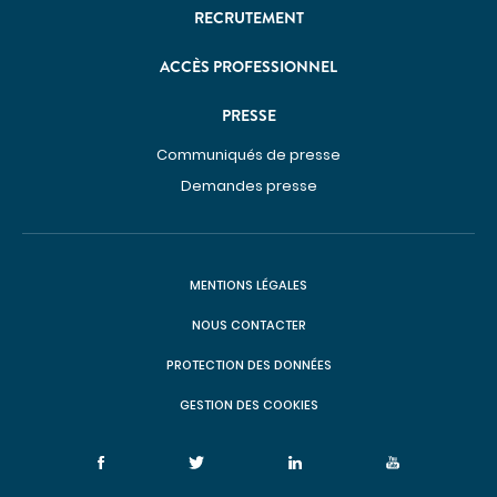
DÉCOUVREZ NOS CLASSEMENTS D'EXCELLENCE
RECRUTEMENT
DANS LES PALMARÈS
PARCOURS DE SOINS COORDONNÉS
ACCÈS PROFESSIONNEL
Cancérologie
PRESSE
Endométriose
Communiqués de presse
Incontinence et prolapsus
Demandes presse
Infertilité
Obésité
SOINS PAR ZONE DU CORPS
MENTIONS LÉGALES
NOUS CONTACTER
Appareil digestif
PROTECTION DES DONNÉES
Appareil urinaire
Gynécologie
GESTION DES COOKIES
Os & articulations