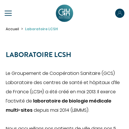
PRÉPAREZ VOTRE SÉJOUR
Accueil
Laboratoire LCSH
Préparez votre admission
Préparez votre hospitalisation
LABORATOIRE LCSH
Parcours ambulatoire
NOUS CONNAÎTRE
Votre sortie
Le Groupement de Coopération Sanitaire (GCS)
NOS SPÉCIALITÉS
Laboratoire des centres de santé et hôpitaux d’Ile
Pour les proches
de France (LCSH) a été créé en mai 2013. Il exerce
Pour les patients porteurs de handicap
PRENDRE RENDEZ-VOUS
l’activité de
laboratoire de biologie médicale
ACCÉDER À NOS ÉTABLISSEMENTS
PORTAIL PATIENT
multi-sites
depuis mai 2014 (LBMMS).
VOTRE SÉJOUR
Obtenir des informations sur mon hospitalisation
Nous accueillons nos patients de ville dans nos 5