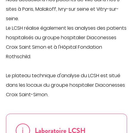
Obtenir la TV et le téléphone en chambre
sites à Paris, Malakoff, Ivry-sur seine et Vitry-sur-
Régler une facture
PATIENTS INTERNATIONAUX
seine.
PATIENTS INTERNATIONNAUX
MÉDECINE
Le LCSH réalise également les analyses des patients
hospitalisés au groupe hospitalier Diaconesses
ACCÈS PROFESSIONNEL
Cancérologie
Croix Saint Simon et à l'Hôpital Fondation
Centres de santé
Rothschild.
PORTAIL PATIENT
Gastroentérologie
Gériatrie aiguë
Le plateau technique d'analyse du LCSH est situé
CONTACT
Médecine interne
dans les locaux du groupe hospitalier Diaconesses
Oncologie
Croix Saint-Simon.
FAIRE UN DON
Proctologie
Rhumatologie
Soins palliatifs
FR
EN
Laboratoire LCSH
Ville-hôpital