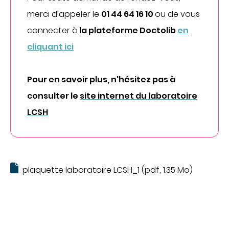
Imagerie médicale
merci d’appeler le
01 44 64 16 10
ou de vous
Laboratoire
connecter à
la plateforme Doctolib
en
QUI SOMMES-NOUS
cliquant ici
Nous connaître
Notre organisation
Pour en savoir plus, n'hésitez pas à
Notre politique culturelle
consulter le
site internet du laboratoire
Notre démarche qualité
LCSH
La recherche clinique
RECRUTEMENT
Nous rejoindre
plaquette laboratoire LCSH_1 (pdf, 1.35 Mo)
ESPACE PROFESSIONNELS DE SANTÉ
PRESSE
Actualités
Publications