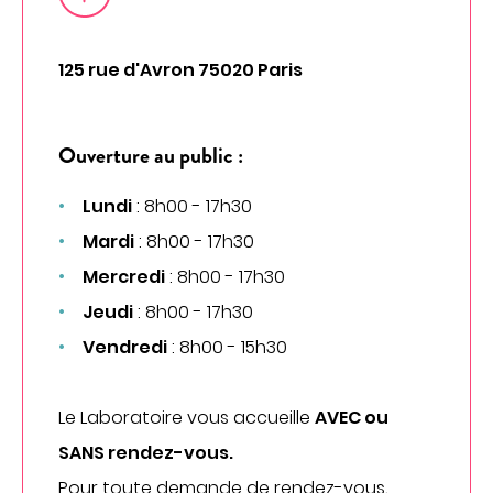
CHIRURGIE
Chirurgie digestive
125 rue d'Avron 75020 Paris
Chirurgie gynécologique et mammaire
Chirurgie orthopédique et traumatologique
Ouverture au public :
Chirurgie urologique
OBSTÉTRIQUE
Lundi
: 8h00 - 17h30
Mardi
: 8h00 - 17h30
Maternité
Mercredi
: 8h00 - 17h30
Centre de fertilité
SOINS VITAUX
Jeudi
: 8h00 - 17h30
Vendredi
: 8h00 - 15h30
Anesthésie
Réanimation
Le Laboratoire vous accueille
AVEC ou
Urgences
SANS rendez-vous.
PLATEAU TECHNIQUE
Pour toute demande de rendez-vous,