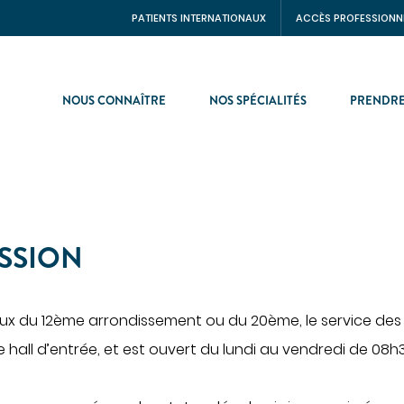
PATIENTS INTERNATIONAUX
ACCÈS PROFESSIONN
NOUS CONNAÎTRE
NOS SPÉCIALITÉS
PRENDRE
NTS INTERNATIONNAUX
CHIRURGIE
CINE
Chirurgie digestive
SSION
Chirurgie gynécologique et
ologie
mammaire
s de santé
Chirurgie orthopédique et
traumatologique
caux du 12ème arrondissement ou du 20ème, le service des
entérologie
Chirurgie urologique
hall d’entrée, et est ouvert du lundi au vendredi de 08h3
ie aiguë
ne interne
OBSTÉTRIQUE