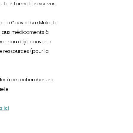
Cancérologie
oute information sur vos
Infections ostéo-articulaires
 et la Couverture Maladie
Maladies auto-immunes rares
et aux médicaments à
Maladies lysosomales
ère, non déjà couverte
DÉCOUVREZ NOS
e ressources (pour la
CLASSEMENTS D'EXCELLENCE
DANS LES PALMARÈS
PARCOURS DE SOINS
der à en rechercher une
COORDONNÉS
lle.
Cancérologie
Endométriose
z ici
Incontinence et prolapsus
Infertilité