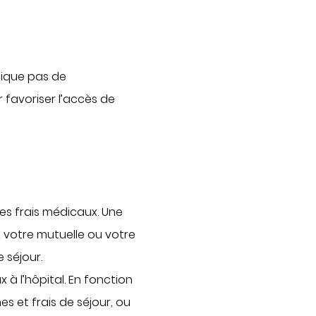
Actualités
Publications
Communiqués de presse
atique pas de
Demandes presse
 favoriser l’accès de
Nos professionnels dans les
médias
NOUS SOUTENIR
Découvrir Hospidon
Les projets
les frais médicaux. Une
 votre mutuelle ou votre
Faire un don
 séjour.
Espace entreprises
 à l’hôpital. En fonction
CENTRES D'EXPERTISE
es et frais de séjour, ou