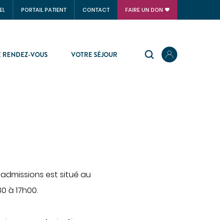
EL
PORTAIL PATIENT
CONTACT
FAIRE UN DON
 RENDEZ-VOUS
VOTRE SÉJOUR
SOINS VITAUX
Anesthésie
Réanimation
Urgences
PLATEAU TECHNIQUE
 admissions est situé au
0 à 17h00.
Imagerie médicale
Laboratoire