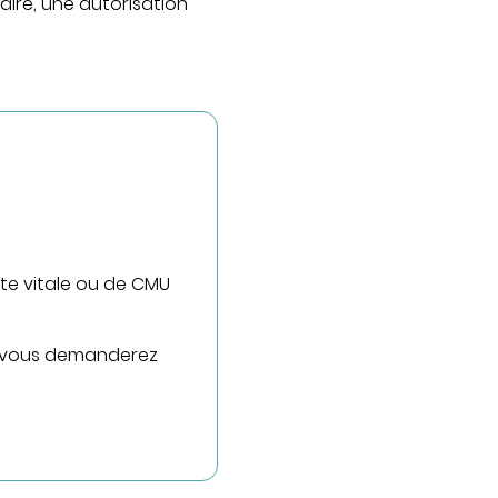
aire, une autorisation
QUI SOMMES-NOUS
Nous connaître
Notre organisation
Notre politique culturelle
Notre démarche qualité
La recherche clinique
rte vitale ou de CMU
RECRUTEMENT
Nous rejoindre
le vous demanderez
ESPACE PROFESSIONNELS DE
SANTÉ
PRESSE