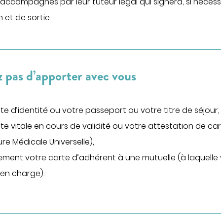
 accompagnés par leur tuteur légal qui signera, si nécess
gie
Maternité
 et de sortie.
ogie
Centre de fertilité
ologie
lliatifs
pital
z pas d’apporter avec vous
te d’identité ou votre passeport ou votre titre de séjour,
te vitale en cours de validité ou votre attestation de ca
re Médicale Universelle),
lement votre carte d’adhérent à une mutuelle (à laquel
 en charge).