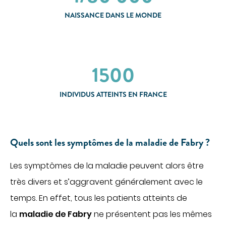
DÉCOUVREZ NOS CLASSEMENTS D'EXCELLENCE
DANS LES PALMARÈS
NAISSANCE DANS LE MONDE
PARCOURS DE SOINS COORDONNÉS
Cancérologie
1500
Endométriose
Incontinence et prolapsus
INDIVIDUS ATTEINTS EN FRANCE
Infertilité
Obésité
SOINS PAR ZONE DU CORPS
Quels sont les symptômes de la maladie de Fabry ?
Appareil digestif
Les symptômes de la maladie peuvent alors être
Appareil urinaire
très divers et s’aggravent généralement avec le
Gynécologie
temps. En effet, tous les patients atteints de
Os & articulations
la
maladie de Fabry
ne présentent pas les mêmes