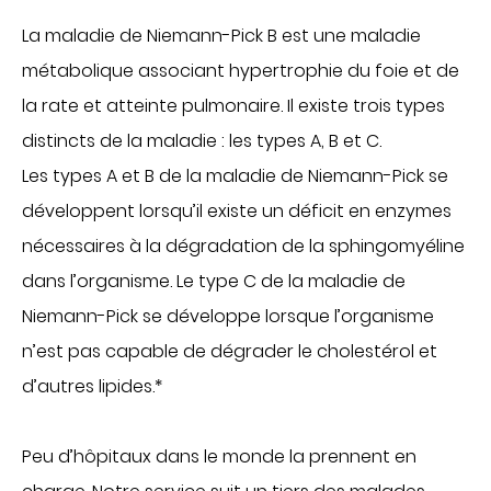
CHIRURGIE
La maladie de Niemann-Pick B est une maladie
Chirurgie digestive
métabolique associant hypertrophie du foie et de
Chirurgie gynécologique et mammaire
la rate et atteinte pulmonaire. Il existe trois types
Chirurgie orthopédique et traumatologique
distincts de la maladie : les types A, B et C.
Chirurgie urologique
Les types A et B de la maladie de Niemann-Pick se
OBSTÉTRIQUE
développent lorsqu’il existe un déficit en enzymes
nécessaires à la dégradation de la sphingomyéline
Maternité
dans l’organisme. Le type C de la maladie de
Centre de fertilité
SOINS VITAUX
Niemann-Pick se développe lorsque l’organisme
n’est pas capable de dégrader le cholestérol et
Anesthésie
d’autres lipides.*
Réanimation
Urgences
PLATEAU TECHNIQUE
Peu d’hôpitaux dans le monde la prennent en