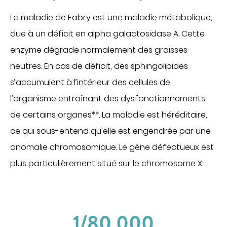
Communiqués de presse
La maladie de Fabry est une maladie métabolique,
Demandes presse
due à un déficit en alpha galactosidase A. Cette
Nos professionnels dans les médias
enzyme dégrade normalement des graisses
NOUS SOUTENIR
neutres. En cas de déficit, des sphingolipides
s’accumulent à l’intérieur des cellules de
Découvrir Hospidon
l’organisme entraînant des dysfonctionnements
Les projets
de certains organes**. La maladie est héréditaire,
Faire un don
ce qui sous-entend qu’elle est engendrée par une
Espace entreprises
CENTRES D'EXPERTISE
anomalie chromosomique. Le gène défectueux est
plus particulièrement situé sur le chromosome X.
Cancérologie
Infections ostéo-articulaires
Maladies auto-immunes rares
1/80 000
Maladies lysosomales