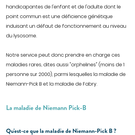
Obtenir la TV et le téléphone en chambre
handicapantes de l'enfant et de l'adulte dont le
Régler une facture
point commun est une déficience génétique
PATIENTS INTERNATIONAUX
PATIENTS INTERNATIONNAUX
induisant un défaut de fonctionnement au niveau
MÉDECINE
du lysosome.
ACCÈS PROFESSIONNEL
Cancérologie
Centres de santé
Notre service peut donc prendre en charge ces
PORTAIL PATIENT
Gastroentérologie
maladies rares, dites aussi "orphelines" (moins de 1
Gériatrie aiguë
personne sur 2000), parmi lesquelles la maladie de
CONTACT
Médecine interne
Niemann-Pick B et la maladie de Fabry.
Oncologie
FAIRE UN DON
Proctologie
La maladie de Niemann Pick-B
Rhumatologie
Soins palliatifs
FR
EN
Qu'est-ce que la maladie de Niemann-Pick B ?
Ville-hôpital