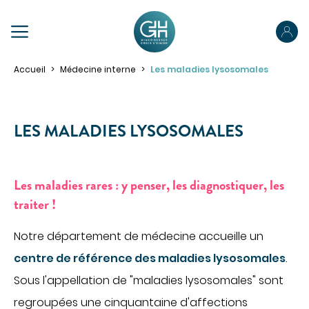
PRÉPAREZ VOTRE SÉJOUR
Accueil
Médecine interne
Les maladies lysosomales
Préparez votre admission
Préparez votre hospitalisation
LES MALADIES LYSOSOMALES
Parcours ambulatoire
NOUS CONNAÎTRE
Votre sortie
Les maladies rares : y penser, les diagnostiquer, les
NOS SPÉCIALITÉS
traiter !
Pour les proches
Pour les patients porteurs de handicap
PRENDRE RENDEZ-VOUS
Notre département de médecine accueille un
ACCÉDER À NOS ÉTABLISSEMENTS
centre de référence des maladies lysosomales
.
PORTAIL PATIENT
VOTRE SÉJOUR
Sous l'appellation de "maladies lysosomales" sont
Obtenir des informations sur mon hospitalisation
regroupées une cinquantaine d'affections