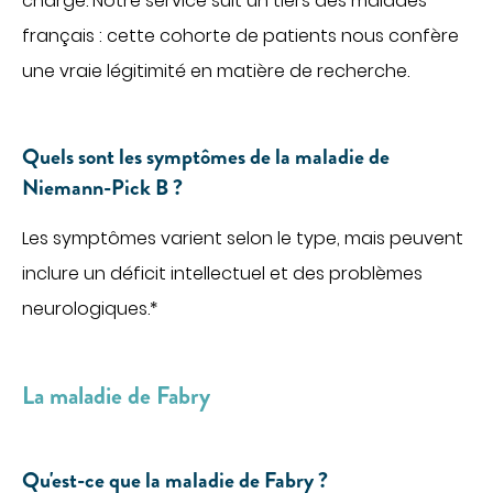
charge. Notre service suit un tiers des malades
Imagerie médicale
français : cette cohorte de patients nous confère
Laboratoire
une vraie légitimité en matière de recherche.
QUI SOMMES-NOUS
Nous connaître
Quels sont les symptômes de la maladie de
Notre organisation
Niemann-Pick B ?
Notre politique culturelle
Notre démarche qualité
Les symptômes varient selon le type, mais peuvent
inclure un déficit intellectuel et des problèmes
La recherche clinique
RECRUTEMENT
neurologiques.*
Nous rejoindre
ESPACE PROFESSIONNELS DE SANTÉ
La maladie de Fabry
PRESSE
Actualités
Qu'est-ce que la maladie de Fabry ?
Publications