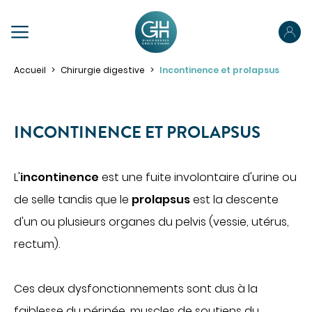
PRÉPAREZ VOTRE SÉJOUR
Accueil
Chirurgie digestive
Incontinence et prolapsus
Préparez votre admission
Préparez votre hospitalisation
INCONTINENCE ET PROLAPSUS
Parcours ambulatoire
NOUS CONNAÎTRE
Votre sortie
L'
incontinence
est une fuite involontaire d'urine ou
NOS SPÉCIALITÉS
de selle tandis que le
prolapsus
est la descente
Pour les proches
d'un ou plusieurs organes du pelvis (vessie, utérus,
Pour les patients porteurs de handicap
PRENDRE RENDEZ-VOUS
rectum).
ACCÉDER À NOS ÉTABLISSEMENTS
PORTAIL PATIENT
VOTRE SÉJOUR
Ces deux dysfonctionnements sont dus à la
Obtenir des informations sur mon hospitalisation
faiblesse du périnée, muscles de soutiens du