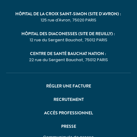
DÉCOUVREZ NOS CLASSEMENTS D'EXCELLENCE
DANS LES PALMARÈS
HÔPITAL DE LA CROIX SAINT-SIMON (SITE D’AVRON) :
PARCOURS DE SOINS COORDONNÉS
125 rue d’Avron, 75020 PARIS
Cancérologie
HÔPITAL DES DIACONESSES (SITE DE REUILLY) :
12 rue du Sergent Bauchat, 75012 PARIS
Endométriose
Incontinence et prolapsus
CENTRE DE SANTÉ BAUCHAT NATION :
22 rue du Sergent Bauchat, 75012 PARIS
Infertilité
Obésité
SOINS PAR ZONE DU CORPS
RÉGLER UNE FACTURE
Appareil digestif
RECRUTEMENT
Appareil urinaire
Gynécologie
ACCÈS PROFESSIONNEL
Os & articulations
PRESSE