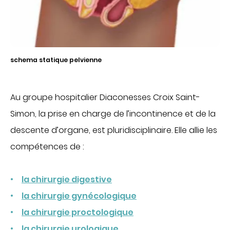
CHIRURGIE
Chirurgie digestive
Chirurgie gynécologique et mammaire
schema statique pelvienne
Chirurgie orthopédique et traumatologique
Chirurgie urologique
OBSTÉTRIQUE
Au groupe hospitalier Diaconesses Croix Saint-
Simon, la prise en charge de l’incontinence et de la
Maternité
descente d’organe, est pluridisciplinaire. Elle allie les
Centre de fertilité
SOINS VITAUX
compétences de :
Anesthésie
la chirurgie digestive
Réanimation
la chirurgie gynécologique
Urgences
la chirurgie proctologique
PLATEAU TECHNIQUE
la chirurgie urologique