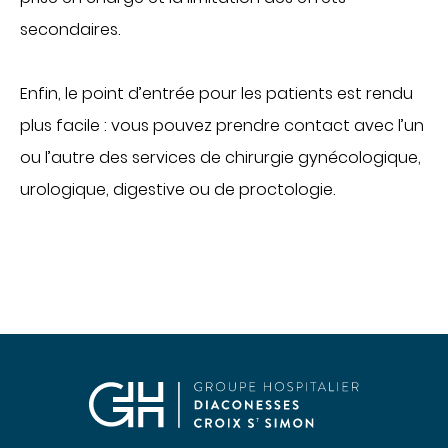
Communiqués de presse
secondaires.
Demandes presse
Enfin, le point d’entrée pour les patients est rendu
Nos professionnels dans les médias
NOUS SOUTENIR
plus facile : vous pouvez prendre contact avec l’un
ou l’autre des services de chirurgie gynécologique,
Découvrir Hospidon
urologique, digestive ou de proctologie.
Les projets
Faire un don
Espace entreprises
CENTRES D'EXPERTISE
Cancérologie
Infections ostéo-articulaires
Maladies auto-immunes rares
Maladies lysosomales