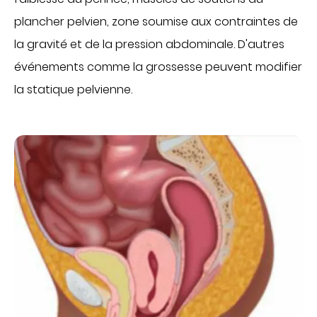
Obtenir la TV et le téléphone en chambre
plancher pelvien, zone soumise aux contraintes de
Régler une facture
PATIENTS INTERNATIONAUX
la gravité et de la pression abdominale. D'autres
PATIENTS INTERNATIONNAUX
MÉDECINE
événements comme la grossesse peuvent modifier
la statique pelvienne.
ACCÈS PROFESSIONNEL
Cancérologie
Centres de santé
PORTAIL PATIENT
Gastroentérologie
Gériatrie aiguë
CONTACT
Médecine interne
Oncologie
FAIRE UN DON
Proctologie
Rhumatologie
Soins palliatifs
FR
EN
Ville-hôpital