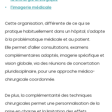
Imagerie médicale
l'imagerie médicale
Laboratoire
QUI SOMMES-NOUS
Cette organisation, différente de ce qui se
Nous connaître
pratique habituellement dans un hôpital, s’adapte
Notre organisation
à la problématique médicale et au patient.
Notre politique culturelle
Elle permet d’allier consultations, examens
Notre démarche qualité
complémentaires adaptés, imagerie spécifique et
La recherche clinique
vision globale, via des réunions de concertation
RECRUTEMENT
pluridisciplinaire, pour une approche médico-
chirurgicale coordonnée.
Nous rejoindre
ESPACE PROFESSIONNELS DE SANTÉ
PRESSE
De plus, la complémentarité des techniques
Actualités
chirurgicales permet une personnalisation de la
Publications
prise en charge et la limitation des effets