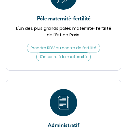
Imagerie médicale
Laboratoire
Pôle maternité-fertilité
QUI SOMMES-NOUS
L'un des plus grands pôles maternité-fertilité
Nous connaître
de l'Est de Paris.
Notre organisation
Prendre RDV au centre de fertilité
Notre politique culturelle
S'inscrire à la maternité
Notre démarche qualité
La recherche clinique
RECRUTEMENT
Nous rejoindre
ESPACE PROFESSIONNELS DE SANTÉ
PRESSE
Actualités
Administratif
Publications