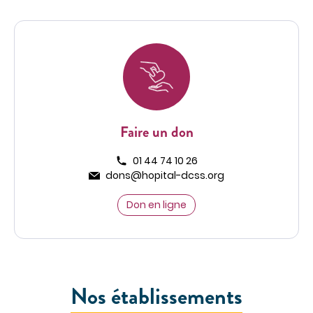
DÉCOUVREZ NOS CLASSEMENTS D'EXCELLENCE
DANS LES PALMARÈS
PARCOURS DE SOINS COORDONNÉS
Cancérologie
Endométriose
Incontinence et prolapsus
Faire un don
Infertilité
Type
01 44 74 10 26
Obésité
dons@hopital-dcss.org
SOINS PAR ZONE DU CORPS
Don en ligne
Appareil digestif
Appareil urinaire
Gynécologie
Os & articulations
Nos établissements