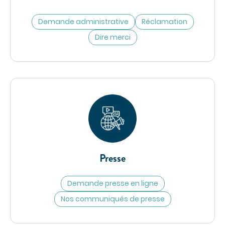
Communiqués de presse
Demande administrative
Réclamation
Demandes presse
Dire merci
Nos professionnels dans les médias
NOUS SOUTENIR
Découvrir Hospidon
Les projets
Faire un don
Espace entreprises
CENTRES D'EXPERTISE
Presse
Cancérologie
Infections ostéo-articulaires
Demande presse en ligne
Nos communiqués de presse
Maladies auto-immunes rares
Maladies lysosomales