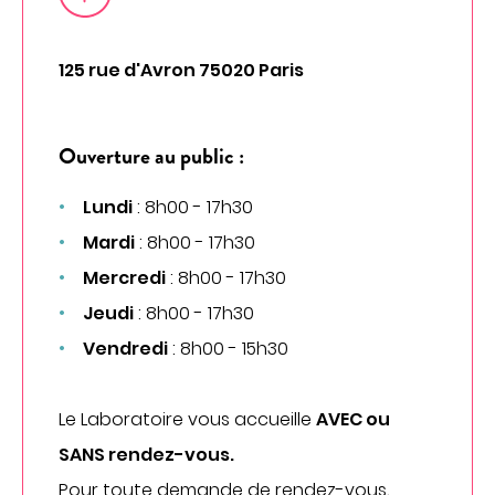
CHIRURGIE
Chirurgie digestive
125 rue d'Avron 75020 Paris
Chirurgie gynécologique et mammaire
Chirurgie orthopédique et traumatologique
Ouverture au public :
Chirurgie urologique
OBSTÉTRIQUE
Lundi
: 8h00 - 17h30
Mardi
: 8h00 - 17h30
Maternité
Mercredi
: 8h00 - 17h30
Centre de fertilité
SOINS VITAUX
Jeudi
: 8h00 - 17h30
Vendredi
: 8h00 - 15h30
Anesthesia
Réanimation
Le Laboratoire vous accueille
AVEC ou
Urgences
SANS rendez-vous.
PLATEAU TECHNIQUE
Pour toute demande de rendez-vous,