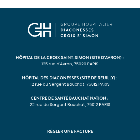
Communiqués de presse
Demandes presse
Nos professionnels dans les médias
NOUS SOUTENIR
Découvrir Hospidon
HÔPITAL DE LA CROIX SAINT-SIMON (SITE D’AVRON) :
Les projets
125 rue d’Avron, 75020 PARIS
Faire un don
HÔPITAL DES DIACONESSES (SITE DE REUILLY) :
Espace entreprises
12 rue du Sergent Bauchat, 75012 PARIS
CENTRES D'EXPERTISE
CENTRE DE SANTÉ BAUCHAT NATION :
Cancérologie
22 rue du Sergent Bauchat, 75012 PARIS
Infections ostéo-articulaires
Maladies auto-immunes rares
RÉGLER UNE FACTURE
Maladies lysosomales