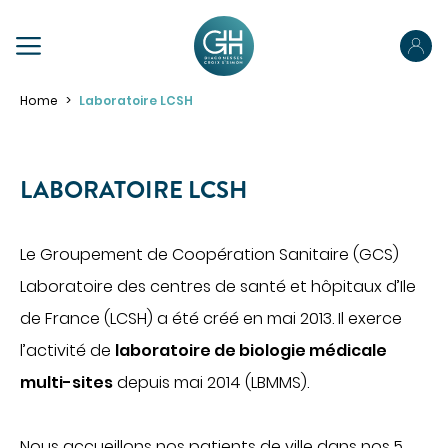
PRÉPAREZ VOTRE SÉJOUR
Home
Laboratoire LCSH
Préparez votre admission
Préparez votre hospitalisation
LABORATOIRE LCSH
Parcours ambulatoire
ABOUT US
Votre sortie
Le Groupement de Coopération Sanitaire (GCS)
OUR SPECIALTIES
Laboratoire des centres de santé et hôpitaux d’Ile
Pour les proches
de France (LCSH) a été créé en mai 2013. Il exerce
Pour les patients porteurs de handicap
MAKE AN APPOINTMENT
l’activité de
laboratoire de biologie médicale
ACCÉDER À NOS ÉTABLISSEMENTS
PORTAIL PATIENT
multi-sites
depuis mai 2014 (LBMMS).
YOUR STAY
Obtenir des informations sur mon hospitalisation
Nous accueillons nos patients de ville dans nos 5