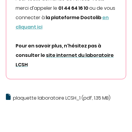
Imagerie médicale
merci d’appeler le
01 44 64 16 10
ou de vous
Laboratoire
connecter à
la plateforme Doctolib
en
QUI SOMMES-NOUS
cliquant ici
Nous connaître
Notre organisation
Pour en savoir plus, n'hésitez pas à
Notre politique culturelle
consulter le
site internet du laboratoire
Notre démarche qualité
LCSH
La recherche clinique
RECRUTEMENT
Nous rejoindre
plaquette laboratoire LCSH_1 (pdf, 1.35 MB)
ESPACE PROFESSIONNELS DE SANTÉ
PRESSE
Actualités
Publications