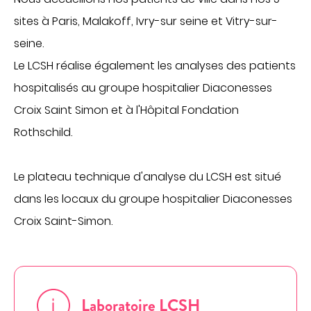
Obtenir la TV et le téléphone en chambre
sites à Paris, Malakoff, Ivry-sur seine et Vitry-sur-
Régler une facture
INTERNATIONAL PATIENTS
seine.
PATIENTS INTERNATIONNAUX
MÉDECINE
Le LCSH réalise également les analyses des patients
hospitalisés au groupe hospitalier Diaconesses
FOR PROFESSIONALS
Cancérologie
Croix Saint Simon et à l'Hôpital Fondation
Centres de santé
Rothschild.
PORTAIL PATIENT
Gastroentérologie
Gériatrie aiguë
Le plateau technique d'analyse du LCSH est situé
CONTACT
Médecine interne
dans les locaux du groupe hospitalier Diaconesses
Oncologie
Croix Saint-Simon.
DONATE
Proctologie
Rhumatologie
Soins palliatifs
FR
EN
Laboratoire LCSH
Ville-hôpital