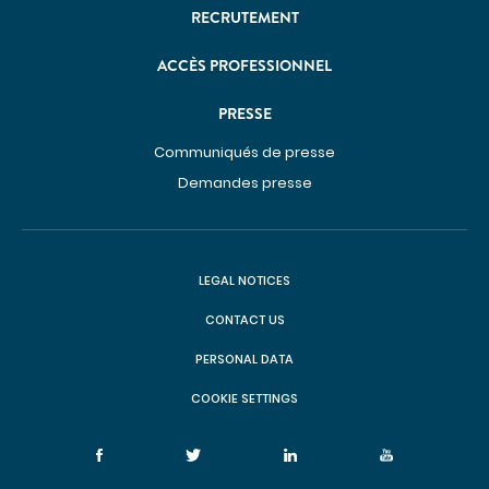
DÉCOUVREZ NOS CLASSEMENTS D'EXCELLENCE
RECRUTEMENT
DANS LES PALMARÈS
PARCOURS DE SOINS COORDONNÉS
ACCÈS PROFESSIONNEL
Cancérologie
PRESSE
Endométriose
Communiqués de presse
Incontinence et prolapsus
Demandes presse
Infertilité
Obésité
SOINS PAR ZONE DU CORPS
LEGAL NOTICES
CONTACT US
Appareil digestif
PERSONAL DATA
Appareil urinaire
Gynécologie
COOKIE SETTINGS
Os & articulations