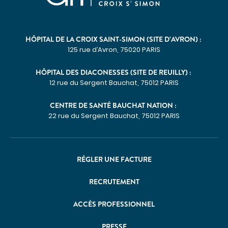
Imagerie médicale
Laboratoire
QUI SOMMES-NOUS
HÔPITAL DE LA CROIX SAINT-SIMON (SITE D’AVRON) :
125 rue d’Avron, 75020 PARIS
Nous connaître
HÔPITAL DES DIACONESSES (SITE DE REUILLY) :
Notre organisation
12 rue du Sergent Bauchat, 75012 PARIS
Notre politique culturelle
CENTRE DE SANTÉ BAUCHAT NATION :
Notre démarche qualité
22 rue du Sergent Bauchat, 75012 PARIS
La recherche clinique
RECRUTEMENT
RÉGLER UNE FACTURE
Nous rejoindre
ESPACE PROFESSIONNELS DE SANTÉ
RECRUTEMENT
PRESSE
ACCÈS PROFESSIONNEL
Actualités
Publications
PRESSE