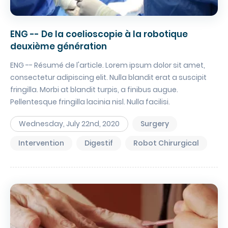
Obtenir la TV et le téléphone en chambre
Régler une facture
INTERNATIONAL PATIENTS
ENG -- De la coelioscopie à la robotique
PATIENTS INTERNATIONNAUX
deuxième génération
MÉDECINE
ENG -- Résumé de l'article. Lorem ipsum dolor sit amet,
FOR PROFESSIONALS
Cancérologie
consectetur adipiscing elit. Nulla blandit erat a suscipit
Centres de santé
fringilla. Morbi at blandit turpis, a finibus augue.
PORTAIL PATIENT
Pellentesque fringilla lacinia nisl. Nulla facilisi.
Gastroentérologie
Gériatrie aiguë
Wednesday, July 22nd, 2020
Surgery
CONTACT
Médecine interne
Intervention
Digestif
Robot Chirurgical
Oncologie
DONATE
Proctologie
Rhumatologie
Soins palliatifs
FR
EN
Ville-hôpital