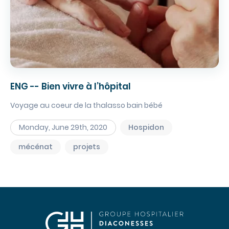
CHIRURGIE
Chirurgie digestive
Chirurgie gynécologique et mammaire
Chirurgie orthopédique et traumatologique
Chirurgie urologique
ENG -- Bien vivre à l’hôpital
OBSTÉTRIQUE
Voyage au coeur de la thalasso bain bébé
Maternité
Monday, June 29th, 2020
Hospidon
Centre de fertilité
SOINS VITAUX
mécénat
projets
Anesthesia
Réanimation
Urgences
PLATEAU TECHNIQUE