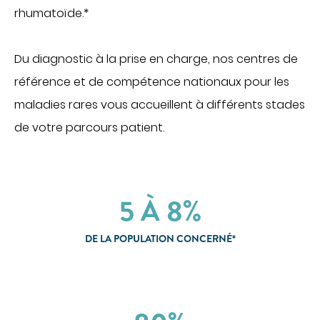
CHIRURGIE
rhumatoïde.*
Chirurgie digestive
Du diagnostic à la prise en charge, nos centres de
Chirurgie gynécologique et mammaire
référence et de compétence nationaux pour les
Chirurgie orthopédique et traumatologique
maladies rares vous accueillent à différents stades
Chirurgie urologique
OBSTÉTRIQUE
de votre parcours patient.
Maternité
Centre de fertilité
5 À 8%
SOINS VITAUX
Anesthesia
DE LA POPULATION CONCERNÉ*
Réanimation
Urgences
PLATEAU TECHNIQUE