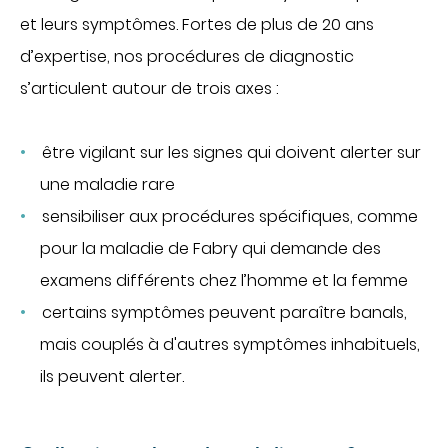
et leurs symptômes. Fortes de plus de 20 ans
Communiqués de presse
d’expertise, nos procédures de diagnostic
Demandes presse
s’articulent autour de trois axes :
Nos professionnels dans les médias
NOUS SOUTENIR
être vigilant sur les signes qui doivent alerter sur
Découvrir Hospidon
une maladie rare
Les projets
sensibiliser aux procédures spécifiques, comme
Faire un don
pour la maladie de Fabry qui demande des
Espace entreprises
examens différents chez l’homme et la femme
CENTRES D'EXPERTISE
certains symptômes peuvent paraître banals,
Cancérologie
mais couplés à d'autres symptômes inhabituels,
Infections ostéo-articulaires
ils peuvent alerter.
Maladies auto-immunes rares
Maladies lysosomales