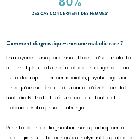
80%
Imagerie médicale
DES CAS CONCERNENT DES FEMMES*
Laboratoire
QUI SOMMES-NOUS
Nous connaître
Comment diagnostique-t-on une maladie rare ?
Notre organisation
Notre politique culturelle
En moyenne, une personne atteinte d’une maladie
Notre démarche qualité
rare met plus de 5 ans à obtenir un diagnostic, ce
qui a des répercussions sociales, psychologiques
La recherche clinique
RECRUTEMENT
ainsi qu’en matière de douleur et d’évolution de la
maladie. Notre but : réduire cette attente, et
Nous rejoindre
ESPACE PROFESSIONNELS DE SANTÉ
optimiser votre prise en charge.
PRESSE
Pour faciliter les diagnostics, nous participons à
Actualités
des registres et biobanques analysant les patients
Publications