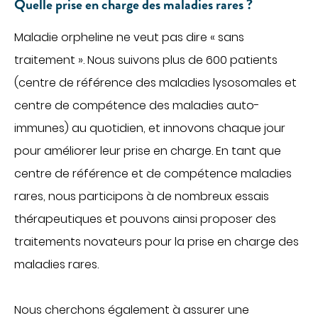
Quelle prise en charge des maladies rares ?
DÉCOUVREZ NOS CLASSEMENTS D'EXCELLENCE
DANS LES PALMARÈS
PARCOURS DE SOINS COORDONNÉS
Maladie orpheline ne veut pas dire « sans
traitement ». Nous suivons plus de 600 patients
Cancérologie
(centre de référence des maladies lysosomales et
Endométriose
centre de compétence des maladies auto-
Incontinence et prolapsus
immunes) au quotidien, et innovons chaque jour
Infertilité
pour améliorer leur prise en charge. En tant que
Obésité
centre de référence et de compétence maladies
SOINS PAR ZONE DU CORPS
rares, nous participons à de nombreux essais
Appareil digestif
thérapeutiques et pouvons ainsi proposer des
Appareil urinaire
traitements novateurs pour la prise en charge des
Gynécologie
maladies rares.
Os & articulations
Nous cherchons également à assurer une