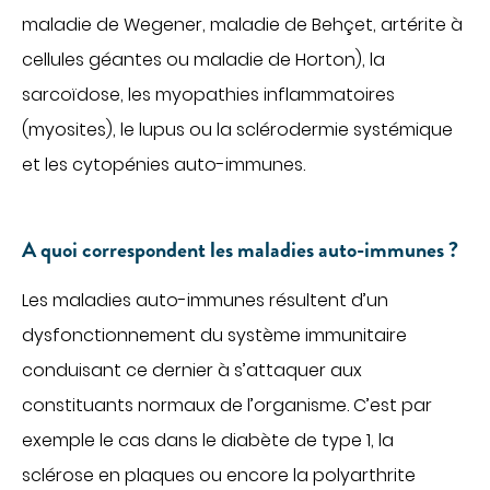
Obtenir la TV et le téléphone en chambre
maladie de Wegener, maladie de Behçet, artérite à
Régler une facture
cellules géantes ou maladie de Horton), la
INTERNATIONAL PATIENTS
PATIENTS INTERNATIONNAUX
sarcoïdose, les myopathies inflammatoires
MÉDECINE
(myosites), le lupus ou la sclérodermie systémique
FOR PROFESSIONALS
Cancérologie
et les cytopénies auto-immunes.
Centres de santé
PORTAIL PATIENT
Gastroentérologie
A quoi correspondent les maladies auto-immunes ?
Gériatrie aiguë
CONTACT
Médecine interne
Les maladies auto-immunes résultent d’un
Oncologie
dysfonctionnement du système immunitaire
DONATE
Proctologie
conduisant ce dernier à s’attaquer aux
constituants normaux de l’organisme. C’est par
Rhumatologie
exemple le cas dans le diabète de type 1, la
Soins palliatifs
FR
EN
sclérose en plaques ou encore la polyarthrite
Ville-hôpital