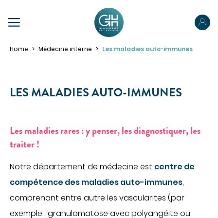
PRÉPAREZ VOTRE SÉJOUR
Home
Médecine interne
Les maladies auto-immunes
Préparez votre admission
Préparez votre hospitalisation
LES MALADIES AUTO-IMMUNES
Parcours ambulatoire
ABOUT US
Votre sortie
Les maladies rares : y penser, les diagnostiquer, les
OUR SPECIALTIES
traiter !
Pour les proches
Pour les patients porteurs de handicap
MAKE AN APPOINTMENT
Notre département de médecine est
centre de
ACCÉDER À NOS ÉTABLISSEMENTS
compétence des maladies auto-immunes
,
PORTAIL PATIENT
YOUR STAY
comprenant entre autre les vascularites (par
Obtenir des informations sur mon hospitalisation
exemple : granulomatose avec polyangéite ou