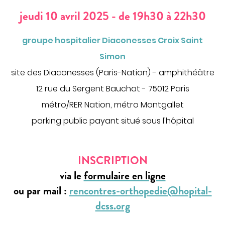
CHIRURGIE
jeudi 10 avril 2025 - de 19h30 à 22h30
Chirurgie digestive
groupe hospitalier Diaconesses Croix Saint
Chirurgie gynécologique et mammaire
Simon
Chirurgie orthopédique et traumatologique
site des Diaconesses (Paris-Nation) - amphithéâtre
Chirurgie urologique
12 rue du Sergent Bauchat - 75012 Paris
OBSTÉTRIQUE
métro/RER Nation, métro Montgallet
Maternité
parking public payant situé sous l'hôpital
Centre de fertilité
SOINS VITAUX
INSCRIPTION
Anesthésie
via le
formulaire en ligne
Réanimation
ou par mail :
rencontres-orthopedie@hopital-
Urgences
dcss.org
PLATEAU TECHNIQUE