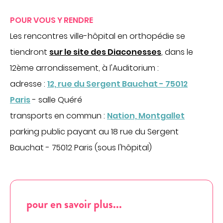
DÉCOUVREZ NOS CLASSEMENTS D'EXCELLENCE
DANS LES PALMARÈS
POUR VOUS Y RENDRE
PARCOURS DE SOINS COORDONNÉS
Les rencontres ville-hôpital en orthopédie se
Cancérologie
tiendront
sur le site des Diaconesses
, dans le
Endométriose
12ème arrondissement, à l'Auditorium :
Incontinence et prolapsus
adresse :
12, rue du Sergent Bauchat - 75012
Infertilité
Paris
- salle Quéré
Obésité
transports en commun :
Nation, Montgallet
SOINS PAR ZONE DU CORPS
parking public payant au 18 rue du Sergent
Bauchat - 75012 Paris (sous l'hôpital)
Appareil digestif
Appareil urinaire
Gynécologie
Os & articulations
pour en savoir plus...