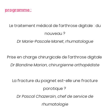
Imagerie médicale
programme :
Laboratoire
QUI SOMMES-NOUS
Le traitement médical de l’arthrose digitale : du
Nous connaître
nouveau ?
Notre organisation
Dr Marie-Pascale Manet, rhumatologue
Notre politique culturelle
Notre démarche qualité
Prise en charge chirurgicale de l’arthrose digitale
La recherche clinique
Dr Blandine Marion, chirurgienne orthopédiste
RECRUTEMENT
Nous rejoindre
La fracture du poignet est-elle une fracture
ESPACE PROFESSIONNELS DE SANTÉ
porotique ?
PRESSE
Dr Pascal Chazerain, chef de service de
Actualités
rhumatologie
Publications