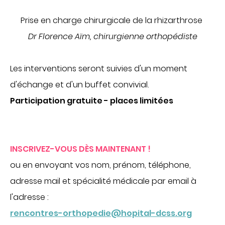
Communiqués de presse
Prise en charge chirurgicale de la rhizarthrose
Demandes presse
Dr Florence Aïm, chirurgienne orthopédiste
Nos professionnels dans les médias
NOUS SOUTENIR
Les interventions seront suivies d'un moment
Découvrir Hospidon
d'échange et d'un buffet convivial.
Les projets
Participation gratuite - places limitées
Faire un don
Espace entreprises
CENTRES D'EXPERTISE
INSCRIVEZ-VOUS DÈS MAINTENANT !
ou en envoyant vos nom, prénom, téléphone,
Cancérologie
adresse mail et spécialité médicale par email à
Infections ostéo-articulaires
l'adresse :
Maladies auto-immunes rares
rencontres-orthopedie@hopital-dcss.org
Maladies lysosomales