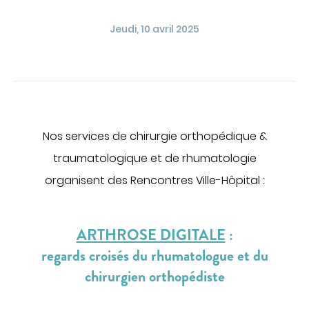
Obtenir la TV et le téléphone en chambre
Jeudi, 10 avril 2025
Régler une facture
PATIENTS INTERNATIONAUX
PATIENTS INTERNATIONNAUX
MÉDECINE
ACCÈS PROFESSIONNEL
Cancérologie
Centres de santé
Nos services de chirurgie orthopédique &
PORTAIL PATIENT
Gastroentérologie
traumatologique et de rhumatologie
Gériatrie aiguë
organisent des Rencontres Ville-Hôpital
:
CONTACT
Médecine interne
Oncologie
ARTHROSE DIGITALE
:
FAIRE UN DON
Proctologie
regards croisés du rhumatologue et du
Rhumatologie
chirurgien orthopédiste
Soins palliatifs
FR
EN
Ville-hôpital