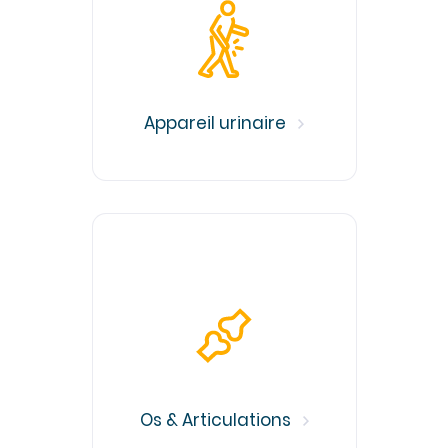
Communiqués de presse
Demandes presse
Nos professionnels dans les médias
NOUS SOUTENIR
Appareil urinaire
Découvrir Hospidon
Les projets
Faire un don
Espace entreprises
CENTRES D'EXPERTISE
Cancérologie
Infections ostéo-articulaires
Maladies auto-immunes rares
Os & Articulations
Maladies lysosomales