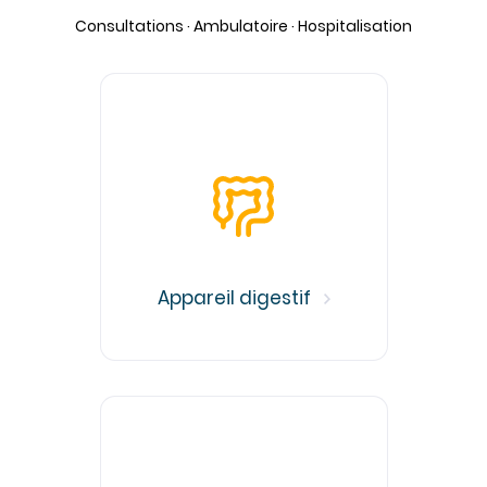
Imagerie médicale
Consultations · Ambulatoire · Hospitalisation
Laboratoire
QUI SOMMES-NOUS
Nous connaître
Notre organisation
Notre politique culturelle
Notre démarche qualité
La recherche clinique
RECRUTEMENT
Appareil digestif
Nous rejoindre
ESPACE PROFESSIONNELS DE SANTÉ
PRESSE
Actualités
Publications