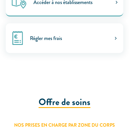
Accéder à nos établissements
CHIRURGIE
Chirurgie digestive
Chirurgie gynécologique et mammaire
Chirurgie orthopédique et traumatologique
Régler mes frais
Chirurgie urologique
OBSTÉTRIQUE
Maternité
Centre de fertilité
SOINS VITAUX
Anesthésie
Offre de soins
Réanimation
Urgences
PLATEAU TECHNIQUE
NOS PRISES EN CHARGE PAR ZONE DU CORPS