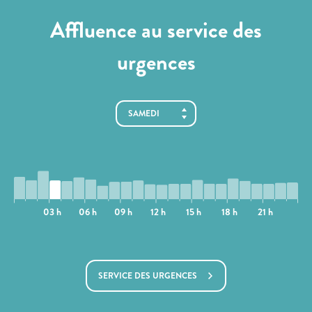
Affluence au service des
urgences
03 h
06 h
09 h
12 h
15 h
18 h
21 h
SERVICE DES URGENCES