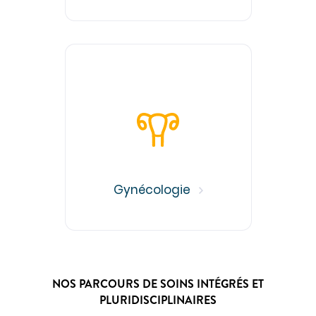
DÉCOUVREZ NOS CLASSEMENTS D'EXCELLENCE
DANS LES PALMARÈS
PARCOURS DE SOINS COORDONNÉS
Cancérologie
Endométriose
Incontinence et prolapsus
Infertilité
Obésité
SOINS PAR ZONE DU CORPS
Gynécologie
Appareil digestif
Appareil urinaire
Gynécologie
Os & articulations
NOS PARCOURS DE SOINS INTÉGRÉS ET
PLURIDISCIPLINAIRES