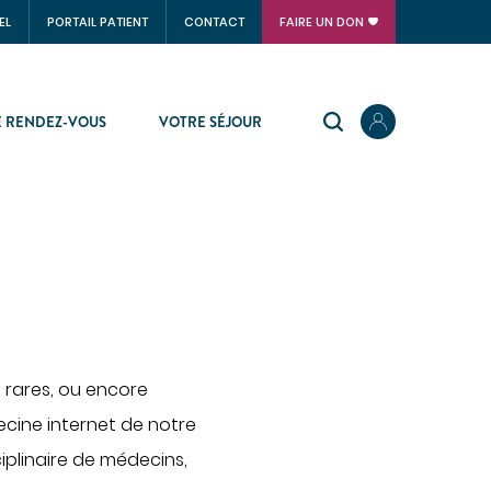
EL
PORTAIL PATIENT
CONTACT
FAIRE UN DON
 RENDEZ-VOUS
VOTRE SÉJOUR
SOINS VITAUX
Anesthésie
Réanimation
Urgences
PLATEAU TECHNIQUE
 rares, ou encore
cine internet de notre
Imagerie médicale
iplinaire de médecins,
Laboratoire