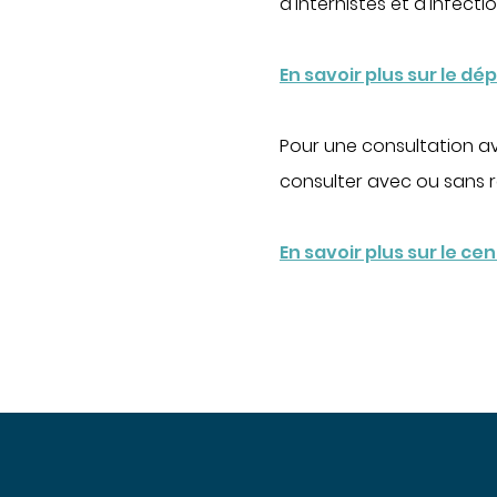
d’internistes et d’infecti
Oncolo
Proctol
ACCÉDER À NOS
En savoir plus sur le 
ÉTABLISSEMENTS
Rhumat
Soins pa
PORTAIL PATIENT
Pour une consultation a
Ville-hô
consulter avec ou sans
Obtenir des informations sur mon
hospitalisation
Obtenir la TV et le téléphone en
En savoir plus sur le c
chambre
Régler une facture