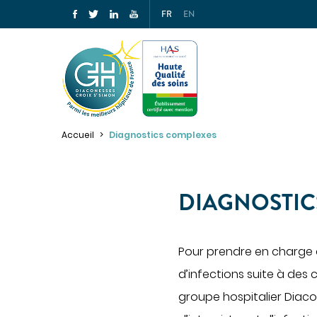
FR
EN
PRÉPAREZ VOTRE SÉJOUR
Accueil
Diagnostics complexes
PATIE
Préparez votre admission
MÉDE
Préparez votre hospitalisation
DIAGNOSTIC
Cancér
Parcours ambulatoire
Centre
Votre sortie
Pour prendre en charge
Gastro
d’infections suite à des
Gériatr
Pour les proches
groupe hospitalier Diac
Médeci
Pour les patients porteurs de
handicap