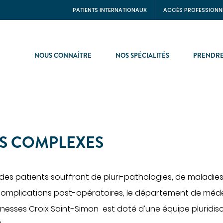
PATIENTS INTERNATIONAUX
ACCÈS PROFESSIONN
NOUS CONNAÎTRE
NOS SPÉCIALITÉS
PRENDRE
NTS INTERNATIONNAUX
CHIRURGIE
CINE
Chirurgie digestive
S COMPLEXES
Chirurgie gynécologique et
ologie
mammaire
s de santé
Chirurgie orthopédique et
traumatologique
entérologie
des patients souffrant de pluri-pathologies, de maladies
Chirurgie urologique
 complications post-opératoires, le département de méde
ie aiguë
onesses Croix Saint-Simon
est doté d’une équipe pluridisc
ne interne
OBSTÉTRIQUE