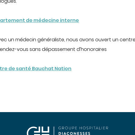
ologues.
gie
Maternité
ogie
Centre de fertilité
département de médecine interne
ologie
lliatifs
vec un médecin généraliste, nous avons ouvert un centr
pital
 rendez-vous sans dépassement d’honoraires
entre de santé Bauchat Nation