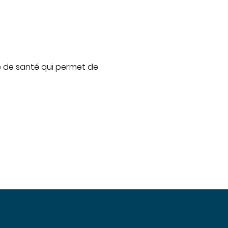
QUI SOMMES-NOUS
Nous connaître
Notre organisation
e de santé qui permet de
Notre politique culturelle
Notre démarche qualité
La recherche clinique
RECRUTEMENT
Nous rejoindre
ESPACE PROFESSIONNELS DE
SANTÉ
PRESSE