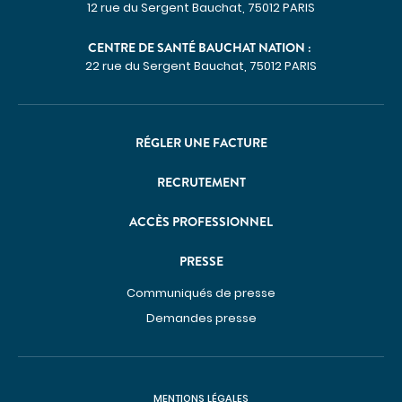
12 rue du Sergent Bauchat, 75012 PARIS
Communiqués de presse
CENTRE DE SANTÉ BAUCHAT NATION :
Demandes presse
22 rue du Sergent Bauchat, 75012 PARIS
Nos professionnels dans les médias
NOUS SOUTENIR
RÉGLER UNE FACTURE
Découvrir Hospidon
Les projets
RECRUTEMENT
Faire un don
ACCÈS PROFESSIONNEL
Espace entreprises
CENTRES D'EXPERTISE
PRESSE
Communiqués de presse
Cancérologie
Demandes presse
Infections ostéo-articulaires
Maladies auto-immunes rares
Maladies lysosomales
MENTIONS LÉGALES