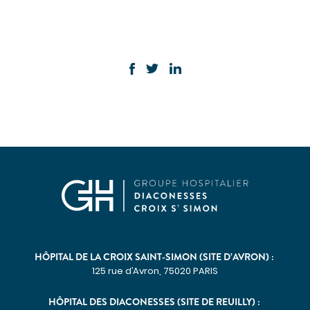
Imagerie médicale
Laboratoire
QUI SOMMES-NOUS
Nous connaître
Notre organisation
Notre politique culturelle
Notre démarche qualité
La recherche clinique
RECRUTEMENT
Nous rejoindre
ESPACE PROFESSIONNELS DE SANTÉ
PRESSE
HÔPITAL DE LA CROIX SAINT-SIMON (SITE D’AVRON) :
125 rue d’Avron, 75020 PARIS
Actualités
HÔPITAL DES DIACONESSES (SITE DE REUILLY) :
Publications