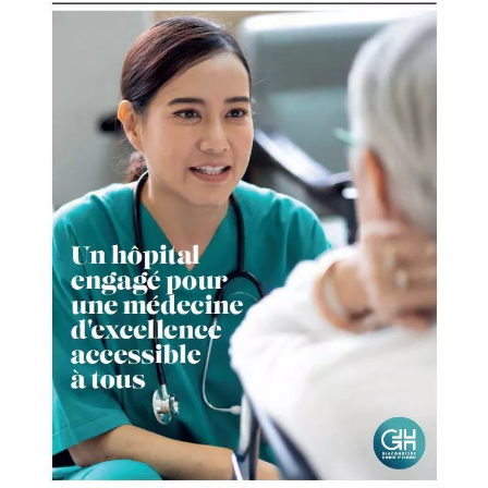
Obtenir la TV et le téléphone en chambre
Régler une facture
PATIENTS INTERNATIONAUX
PATIENTS INTERNATIONNAUX
MÉDECINE
ACCÈS PROFESSIONNEL
Cancérologie
Centres de santé
PORTAIL PATIENT
Gastroentérologie
Gériatrie aiguë
CONTACT
Médecine interne
Oncologie
FAIRE UN DON
Proctologie
Rhumatologie
Soins palliatifs
FR
EN
Ville-hôpital