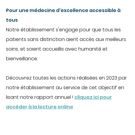
CHIRURGIE
Pour une médecine d'excellence accessible à
Chirurgie digestive
tous
Chirurgie gynécologique et mammaire
Notre établissement s'engage pour que tous les
Chirurgie orthopédique et traumatologique
patients sans distinction aient accès aux meilleurs
Chirurgie urologique
soins, et soient accueillis avec humanité et
OBSTÉTRIQUE
bienveillance.
Maternité
Découvrez toutes les actions réalisées en 2023 par
Centre de fertilité
SOINS VITAUX
notre établissement au service de cet objectif en
lisant notre rapport annuel !
cliquez ici pour
Anesthésie
accéder à la lecture online
Réanimation
Urgences
PLATEAU TECHNIQUE