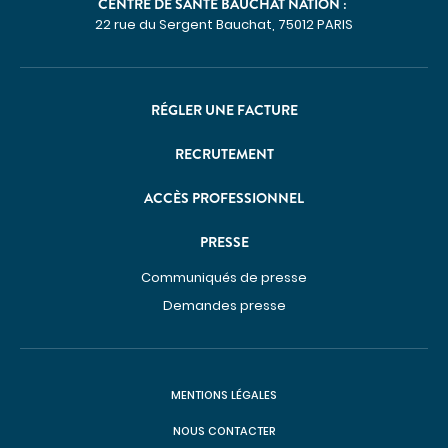
DÉCOUVREZ NOS CLASSEMENTS D'EXCELLENCE
CENTRE DE SANTÉ BAUCHAT NATION :
22 rue du Sergent Bauchat, 75012 PARIS
DANS LES PALMARÈS
PARCOURS DE SOINS COORDONNÉS
Cancérologie
RÉGLER UNE FACTURE
Endométriose
RECRUTEMENT
Incontinence et prolapsus
Infertilité
ACCÈS PROFESSIONNEL
Obésité
PRESSE
SOINS PAR ZONE DU CORPS
Communiqués de presse
Appareil digestif
Demandes presse
Appareil urinaire
Gynécologie
MENTIONS LÉGALES
Os & articulations
NOUS CONTACTER