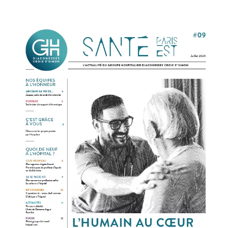
Obtenir la TV et le téléphone en chambre
Régler une facture
PATIENTS INTERNATIONAUX
PATIENTS INTERNATIONNAUX
MÉDECINE
ACCÈS PROFESSIONNEL
Cancérologie
Centres de santé
PORTAIL PATIENT
Gastroentérologie
Gériatrie aiguë
CONTACT
Médecine interne
Oncologie
FAIRE UN DON
Proctologie
Rhumatologie
Soins palliatifs
FR
EN
Ville-hôpital