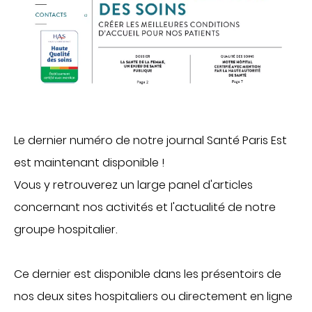
CHIRURGIE
Chirurgie digestive
Chirurgie gynécologique et mammaire
Chirurgie orthopédique et traumatologique
Chirurgie urologique
OBSTÉTRIQUE
Le dernier numéro de notre journal Santé Paris Est
Maternité
est maintenant disponible !
Centre de fertilité
Vous y retrouverez un large panel d'articles
SOINS VITAUX
concernant nos activités et l'actualité de notre
Anesthésie
groupe hospitalier.
Réanimation
Ce dernier est disponible dans les présentoirs de
Urgences
PLATEAU TECHNIQUE
nos deux sites hospitaliers ou directement en ligne