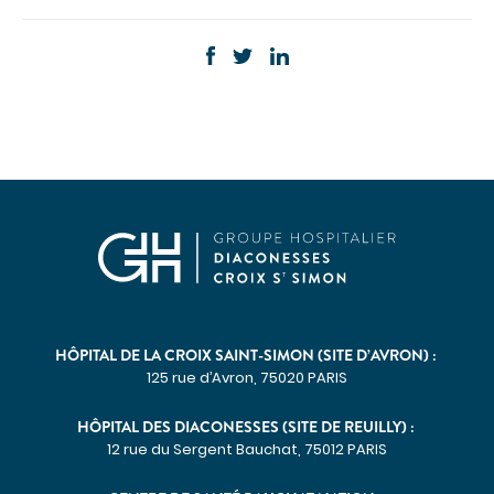
Communiqués de presse
Demandes presse
Nos professionnels dans les médias
NOUS SOUTENIR
Découvrir Hospidon
Les projets
Faire un don
Espace entreprises
CENTRES D'EXPERTISE
HÔPITAL DE LA CROIX SAINT-SIMON (SITE D’AVRON) :
Cancérologie
125 rue d’Avron, 75020 PARIS
Infections ostéo-articulaires
HÔPITAL DES DIACONESSES (SITE DE REUILLY) :
Maladies auto-immunes rares
12 rue du Sergent Bauchat, 75012 PARIS
Maladies lysosomales