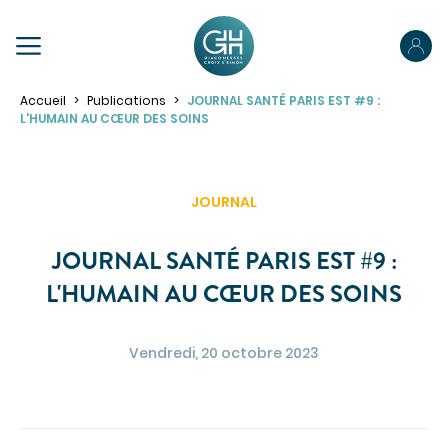
PRÉPAREZ VOTRE SÉJOUR
Accueil
Publications
JOURNAL SANTÉ PARIS EST #9 :
L'HUMAIN AU CŒUR DES SOINS
Préparez votre admission
Préparez votre hospitalisation
JOURNAL
Parcours ambulatoire
NOUS CONNAÎTRE
Votre sortie
JOURNAL SANTÉ PARIS EST #9 :
NOS SPÉCIALITÉS
L'HUMAIN AU CŒUR DES SOINS
Pour les proches
Pour les patients porteurs de handicap
PRENDRE RENDEZ-VOUS
Vendredi, 20 octobre 2023
ACCÉDER À NOS ÉTABLISSEMENTS
PORTAIL PATIENT
VOTRE SÉJOUR
Obtenir des informations sur mon hospitalisation