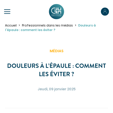
PRÉPAREZ VOTRE SÉJOUR
Accueil
Professionnels dans les médias
Douleurs à
l’épaule : comment les éviter ?
Préparez votre admission
Préparez votre hospitalisation
MÉDIAS
Parcours ambulatoire
NOUS CONNAÎTRE
Votre sortie
DOULEURS À L’ÉPAULE : COMMENT
NOS SPÉCIALITÉS
LES ÉVITER ?
Pour les proches
Pour les patients porteurs de handicap
PRENDRE RENDEZ-VOUS
Jeudi, 09 janvier 2025
ACCÉDER À NOS ÉTABLISSEMENTS
PORTAIL PATIENT
VOTRE SÉJOUR
Obtenir des informations sur mon hospitalisation