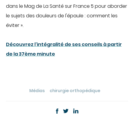
CHIRURGIE
dans le Mag de La Santé sur France 5 pour aborder
le sujets des douleurs de l'épaule : comment les
Chirurgie digestive
éviter ».
Chirurgie gynécologique et mammaire
Chirurgie orthopédique et traumatologique
Découvrez l'intégralité de ses conseils à partir
Chirurgie urologique
OBSTÉTRIQUE
de la 37ème minute
Maternité
Centre de fertilité
SOINS VITAUX
Médias
chirurgie orthopédique
Anesthésie
Réanimation
Urgences
PLATEAU TECHNIQUE