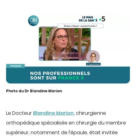
Obtenir la TV et le téléphone en chambre
Régler une facture
PATIENTS INTERNATIONAUX
PATIENTS INTERNATIONNAUX
MÉDECINE
ACCÈS PROFESSIONNEL
Cancérologie
Centres de santé
PORTAIL PATIENT
Gastroentérologie
Gériatrie aiguë
CONTACT
Médecine interne
Photo du Dr Blandine Marion
Oncologie
FAIRE UN DON
Proctologie
Rhumatologie
Le Docteur
Blandine Marion
, chirurgienne
orthopédique spécialisée en chirurgie du membre
Soins palliatifs
FR
EN
supérieur, notamment de l’épaule, était invitée
Ville-hôpital