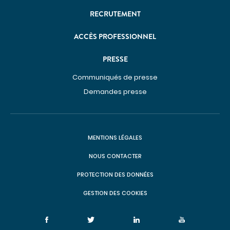
RECRUTEMENT
Communiqués de presse
Demandes presse
ACCÈS PROFESSIONNEL
Nos professionnels dans les médias
NOUS SOUTENIR
PRESSE
Communiqués de presse
Découvrir Hospidon
Demandes presse
Les projets
Faire un don
Espace entreprises
MENTIONS LÉGALES
CENTRES D'EXPERTISE
NOUS CONTACTER
Cancérologie
PROTECTION DES DONNÉES
Infections ostéo-articulaires
GESTION DES COOKIES
Maladies auto-immunes rares
Maladies lysosomales