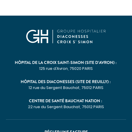
Imagerie médicale
Laboratoire
QUI SOMMES-NOUS
Nous connaître
Notre organisation
Notre politique culturelle
HÔPITAL DE LA CROIX SAINT-SIMON (SITE D’AVRON) :
Notre démarche qualité
125 rue d’Avron, 75020 PARIS
La recherche clinique
RECRUTEMENT
HÔPITAL DES DIACONESSES (SITE DE REUILLY) :
12 rue du Sergent Bauchat, 75012 PARIS
Nous rejoindre
ESPACE PROFESSIONNELS DE SANTÉ
CENTRE DE SANTÉ BAUCHAT NATION :
PRESSE
22 rue du Sergent Bauchat, 75012 PARIS
Actualités
Publications