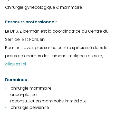
CHIRURGIE
Chirurgie gynécologique & mammaire
Chirurgie digestive
Parcours professionnel :
Chirurgie gynécologique et mammaire
Le Dr S. Zilberman est la coordinatrice du Centre du
Chirurgie orthopédique et traumatologique
Sein de l'Est Parisien.
Chirurgie urologique
OBSTÉTRIQUE
Pour en savoir plus sur ce centre spécialisé dans les
prises en charges des tumeurs malignes du sein,
Maternité
cliquez ici
Centre de fertilité
SOINS VITAUX
Domaines :
Anesthésie
chirurgie mammaire
Réanimation
onco-plastie
reconstruction mammaire immédiate
Urgences
PLATEAU TECHNIQUE
chirurgie pelvienne