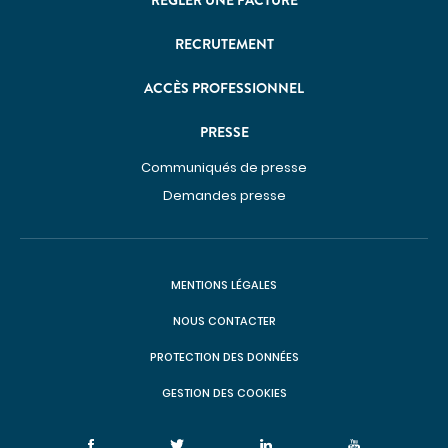
RÉGLER UNE FACTURE
Communiqués de presse
RECRUTEMENT
Demandes presse
ACCÈS PROFESSIONNEL
Nos professionnels dans les médias
NOUS SOUTENIR
PRESSE
Découvrir Hospidon
Communiqués de presse
Les projets
Demandes presse
Faire un don
Espace entreprises
CENTRES D'EXPERTISE
MENTIONS LÉGALES
NOUS CONTACTER
Cancérologie
PROTECTION DES DONNÉES
Infections ostéo-articulaires
GESTION DES COOKIES
Maladies auto-immunes rares
Maladies lysosomales