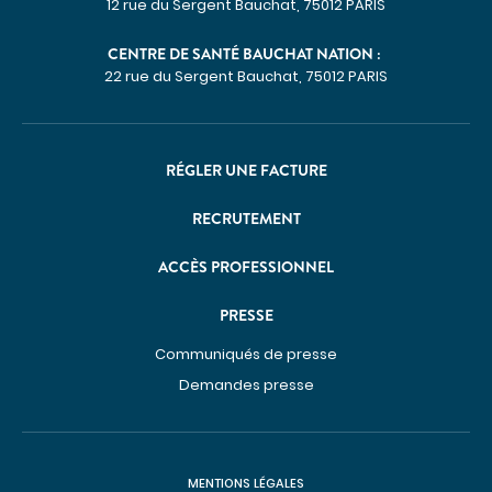
12 rue du Sergent Bauchat, 75012 PARIS
Imagerie médicale
Laboratoire
CENTRE DE SANTÉ BAUCHAT NATION :
QUI SOMMES-NOUS
22 rue du Sergent Bauchat, 75012 PARIS
Nous connaître
Notre organisation
RÉGLER UNE FACTURE
Notre politique culturelle
RECRUTEMENT
Notre démarche qualité
ACCÈS PROFESSIONNEL
La recherche clinique
RECRUTEMENT
PRESSE
Nous rejoindre
Communiqués de presse
ESPACE PROFESSIONNELS DE SANTÉ
Demandes presse
PRESSE
Actualités
MENTIONS LÉGALES
Publications