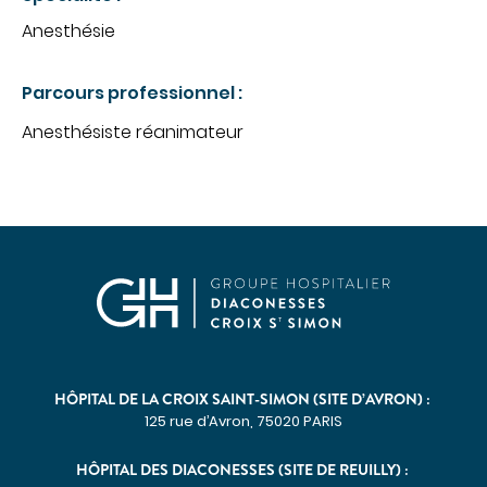
CHIRURGIE
Anesthésie
Chirurgie digestive
Parcours professionnel :
Chirurgie gynécologique et mammaire
Anesthésiste réanimateur
Chirurgie orthopédique et traumatologique
Chirurgie urologique
OBSTÉTRIQUE
Maternité
Centre de fertilité
SOINS VITAUX
Anesthésie
Réanimation
HÔPITAL DE LA CROIX SAINT-SIMON (SITE D’AVRON) :
125 rue d’Avron, 75020 PARIS
Urgences
PLATEAU TECHNIQUE
HÔPITAL DES DIACONESSES (SITE DE REUILLY) :