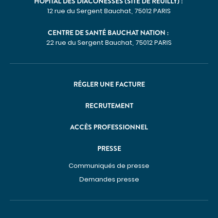
HÔPITAL DES DIACONESSES (SITE DE REUILLY) :
Imagerie médicale
12 rue du Sergent Bauchat, 75012 PARIS
Laboratoire
CENTRE DE SANTÉ BAUCHAT NATION :
QUI SOMMES-NOUS
22 rue du Sergent Bauchat, 75012 PARIS
Nous connaître
Notre organisation
RÉGLER UNE FACTURE
Notre politique culturelle
Notre démarche qualité
RECRUTEMENT
La recherche clinique
ACCÈS PROFESSIONNEL
RECRUTEMENT
PRESSE
Nous rejoindre
ESPACE PROFESSIONNELS DE SANTÉ
Communiqués de presse
PRESSE
Demandes presse
Actualités
Publications