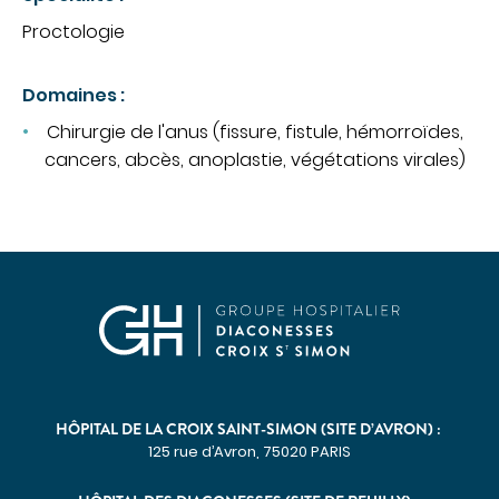
CHIRURGIE
Proctologie
Chirurgie digestive
Domaines :
Chirurgie gynécologique et mammaire
Chirurgie de l'anus (fissure, fistule, hémorroïdes,
Chirurgie orthopédique et traumatologique
cancers, abcès, anoplastie, végétations virales)
Chirurgie urologique
OBSTÉTRIQUE
Maternité
Centre de fertilité
SOINS VITAUX
Anesthésie
Réanimation
HÔPITAL DE LA CROIX SAINT-SIMON (SITE D’AVRON) :
Urgences
125 rue d’Avron, 75020 PARIS
PLATEAU TECHNIQUE