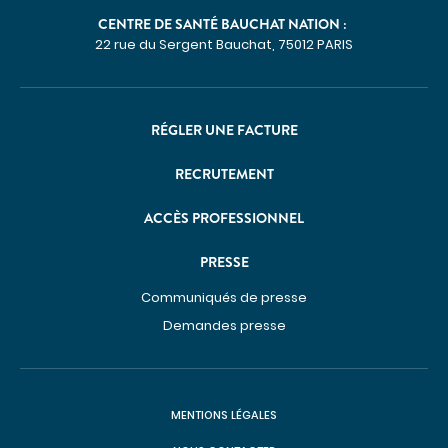
Imagerie médicale
CENTRE DE SANTÉ BAUCHAT NATION :
22 rue du Sergent Bauchat, 75012 PARIS
Laboratoire
QUI SOMMES-NOUS
Nous connaître
RÉGLER UNE FACTURE
Notre organisation
RECRUTEMENT
Notre politique culturelle
Notre démarche qualité
ACCÈS PROFESSIONNEL
La recherche clinique
PRESSE
RECRUTEMENT
Communiqués de presse
Nous rejoindre
Demandes presse
ESPACE PROFESSIONNELS DE SANTÉ
PRESSE
Actualités
MENTIONS LÉGALES
Publications