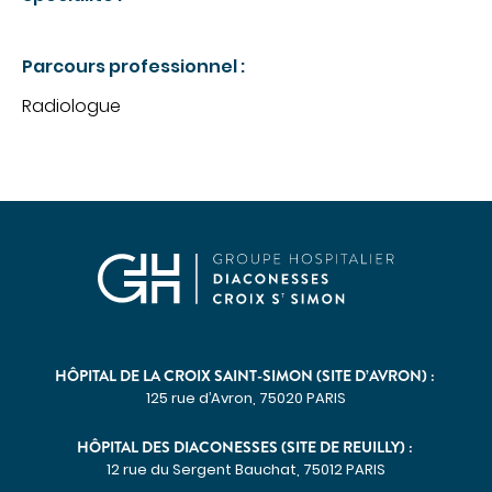
CHIRURGIE
Chirurgie digestive
Parcours professionnel :
Chirurgie gynécologique et mammaire
Radiologue
Chirurgie orthopédique et traumatologique
Chirurgie urologique
OBSTÉTRIQUE
Maternité
Centre de fertilité
SOINS VITAUX
Anesthésie
HÔPITAL DE LA CROIX SAINT-SIMON (SITE D’AVRON) :
Réanimation
125 rue d’Avron, 75020 PARIS
Urgences
HÔPITAL DES DIACONESSES (SITE DE REUILLY) :
PLATEAU TECHNIQUE
12 rue du Sergent Bauchat, 75012 PARIS