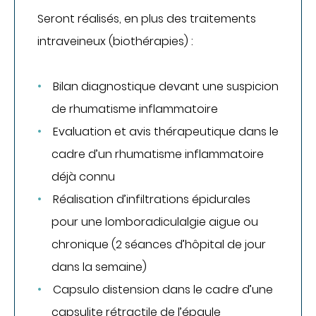
Seront réalisés, en plus des traitements
Communiqués de presse
intraveineux (biothérapies) :
Demandes presse
Nos professionnels dans les médias
NOUS SOUTENIR
Bilan diagnostique devant une suspicion
de rhumatisme inflammatoire
Découvrir Hospidon
Evaluation et avis thérapeutique dans le
Les projets
cadre d’un rhumatisme inflammatoire
Faire un don
déjà connu
Espace entreprises
Réalisation d’infiltrations épidurales
CENTRES D'EXPERTISE
pour une lomboradiculalgie aigue ou
Cancérologie
chronique (2 séances d’hôpital de jour
Infections ostéo-articulaires
dans la semaine)
Maladies auto-immunes rares
Capsulo distension dans le cadre d’une
Maladies lysosomales
capsulite rétractile de l’épaule