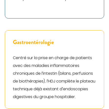
DÉCOUVREZ NOS CLASSEMENTS D'EXCELLENCE
DANS LES PALMARÈS
PARCOURS DE SOINS COORDONNÉS
Cancérologie
Endométriose
Incontinence et prolapsus
Gastroentérologie
Infertilité
Obésité
Centré sur la prise en charge de patients
SOINS PAR ZONE DU CORPS
avec des maladies inflammatoires
chroniques de l’intestin (bilans, perfusions
Appareil digestif
de biothérapies), l’HDJ complète le plateau
Appareil urinaire
technique déjà existant d’endoscopies
Gynécologie
digestives du groupe hospitalier.
Os & articulations