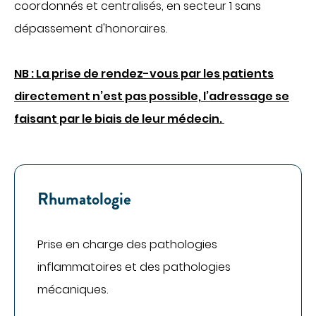
coordonnés et centralisés, en secteur 1 sans
Imagerie médicale
dépassement d'honoraires.
Laboratoire
QUI SOMMES-NOUS
NB : La prise de rendez-vous par les patients
Nous connaître
directement n’est pas possible, l’adressage se
Notre organisation
faisant par le biais de leur médecin.
Notre politique culturelle
Notre démarche qualité
La recherche clinique
RECRUTEMENT
Rhumatologie
Nous rejoindre
ESPACE PROFESSIONNELS DE SANTÉ
Prise en charge des pathologies
PRESSE
inflammatoires et des pathologies
mécaniques.
Actualités
Publications