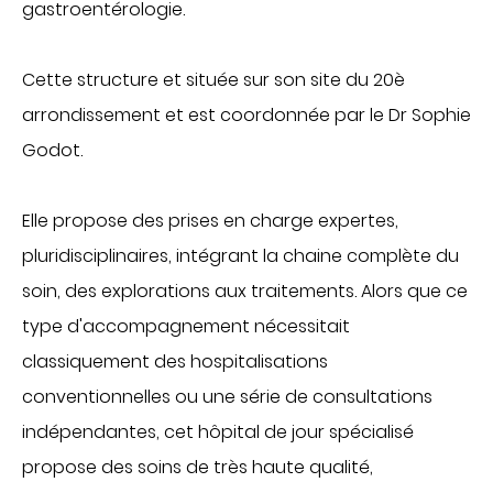
gastroentérologie.
CHIRURGIE
Chirurgie digestive
Cette structure et située sur son site du 20è
Chirurgie gynécologique et mammaire
arrondissement et est coordonnée par le Dr Sophie
Chirurgie orthopédique et traumatologique
Godot.
Chirurgie urologique
OBSTÉTRIQUE
Elle propose des prises en charge expertes,
Maternité
pluridisciplinaires, intégrant la chaine complète du
Centre de fertilité
soin, des explorations aux traitements. Alors que ce
SOINS VITAUX
type d'accompagnement nécessitait
classiquement des hospitalisations
Anesthesia
conventionnelles ou une série de consultations
Réanimation
indépendantes, cet hôpital de jour spécialisé
Urgences
PLATEAU TECHNIQUE
propose des soins de très haute qualité,