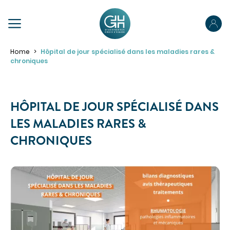
PRÉPAREZ VOTRE SÉJOUR
Home
Hôpital de jour spécialisé dans les maladies rares &
chroniques
Préparez votre admission
Préparez votre hospitalisation
HÔPITAL DE JOUR SPÉCIALISÉ DANS
Parcours ambulatoire
ABOUT US
LES MALADIES RARES &
Votre sortie
CHRONIQUES
OUR SPECIALTIES
Pour les proches
Pour les patients porteurs de handicap
MAKE AN APPOINTMENT
ACCÉDER À NOS ÉTABLISSEMENTS
PORTAIL PATIENT
YOUR STAY
Obtenir des informations sur mon hospitalisation