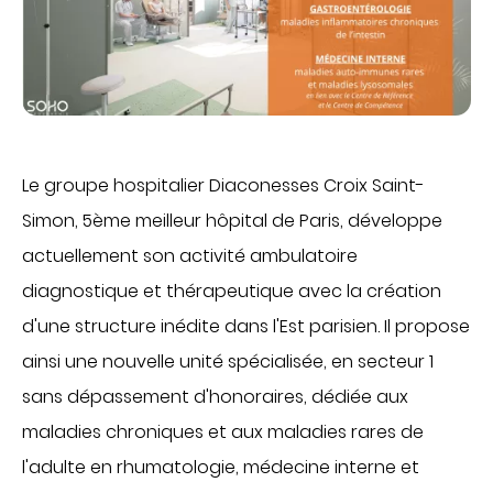
Obtenir la TV et le téléphone en chambre
Régler une facture
INTERNATIONAL PATIENTS
PATIENTS INTERNATIONNAUX
MÉDECINE
FOR PROFESSIONALS
Cancérologie
Le groupe hospitalier Diaconesses Croix Saint-
Centres de santé
PORTAIL PATIENT
Simon, 5ème meilleur hôpital de Paris, développe
Gastroentérologie
actuellement son activité ambulatoire
Gériatrie aiguë
diagnostique et thérapeutique avec la création
CONTACT
Médecine interne
d'une structure inédite dans l'Est parisien. Il propose
Oncologie
ainsi une nouvelle unité spécialisée, en secteur 1
DONATE
Proctologie
sans dépassement d'honoraires, dédiée aux
Rhumatologie
maladies chroniques et aux maladies rares de
Soins palliatifs
FR
EN
l'adulte en rhumatologie, médecine interne et
Ville-hôpital